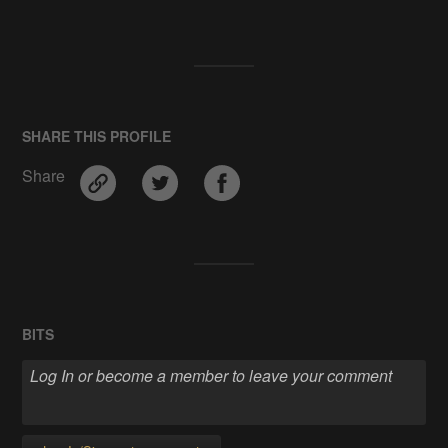
SHARE THIS PROFILE
Share
BITS