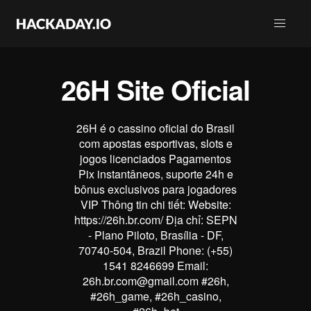
26H Site Oficial
26H é o cassino oficial do Brasil
com apostas esportivas, slots e
jogos licenciados Pagamentos
Pix instantâneos, suporte 24h e
bônus exclusivos para jogadores
VIP Thông tin chi tiết: Website:
https://26h.br.com/ Địa chỉ: SEPN
- Plano Piloto, Brasília - DF,
70740-504, Brazil Phone: (+55)
1541 8246699 Email:
26h.br.com@gmail.com #26h,
#26h_game, #26h_casino,