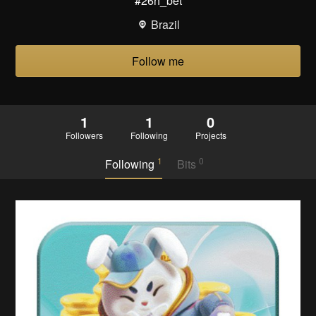
#26h_bet
Brazil
Follow me
1
1
0
Followers
Following
Projects
1
0
Following
Bits