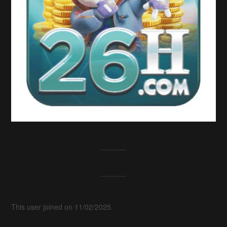
This user joined on 11/02/2025.