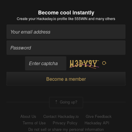
Become cool instantly
Create your Hackaday.io profile
like 555WIN and many others
Become a member
Going up?
About Us
Contact Hackaday.io
Give Feedback
Terms of Use
Privacy Policy
Hackaday API
Do not sell or share my personal information