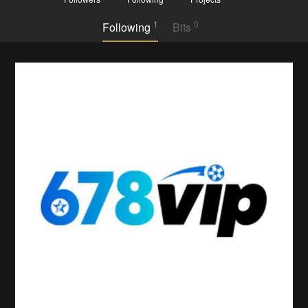
1
0
Following
Bits