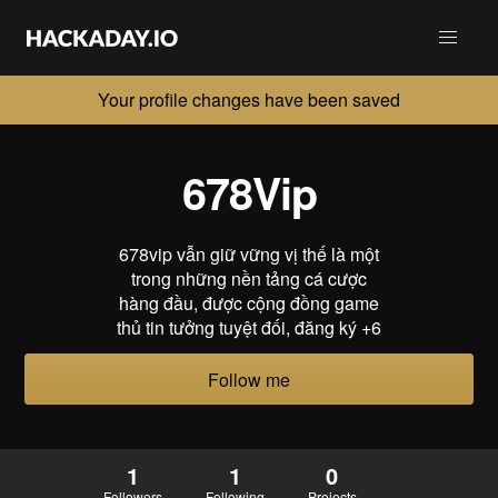
Your profile changes have been saved
678Vip
678vip vẫn giữ vững vị thế là một
trong những nền tảng cá cược
hàng đầu, được cộng đồng game
thủ tin tưởng tuyệt đối, đăng ký +6
Follow me
1
1
0
Followers
Following
Projects