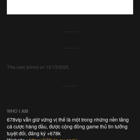
This user joined on 12/13/2025.
WHO I AM
678vip vẫn giữ vững vị thế là một trong những nền tảng
cá cược hàng đầu, được cộng đồng game thủ tin tưởng
tuyệt đối, đăng ký +678k