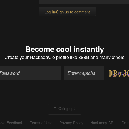
Log In/Sign up to comment
Become cool instantly
Create your Hackaday.io profile
like 888B and many others
Going up?
ive Feedback
Terms of Use
Privacy Policy
Hackaday API
Do n