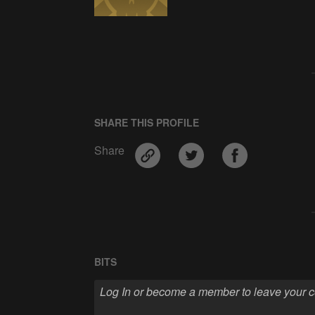
SHARE THIS PROFILE
Share
BITS