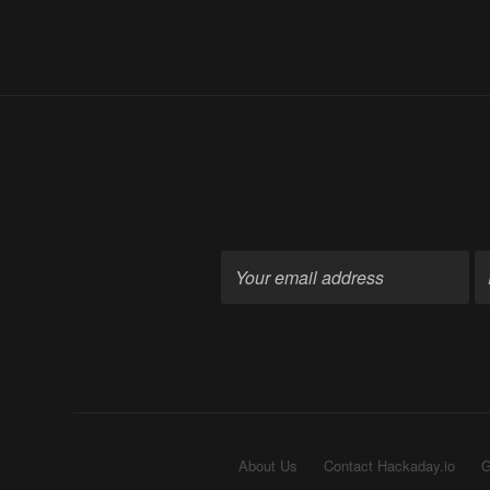
About Us
Contact Hackaday.io
G