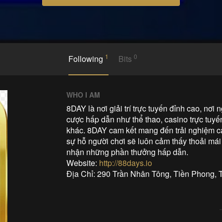
1
0
Following
Bits
WHO I AM
8DAY là nơi giải trí trực tuyến đỉnh cao, nơi
cược hấp dẫn như thể thao, casino trực tuyến
khác. 8DAY cam kết mang đến trải nghiệm cá 
sự hỗ người chơi sẽ luôn cảm thấy thoải mái v
nhận những phần thưởng hấp dẫn.
Website:
http://88days.io
Địa Chỉ: 290 Trần Nhân Tông, Tiền Phong, 