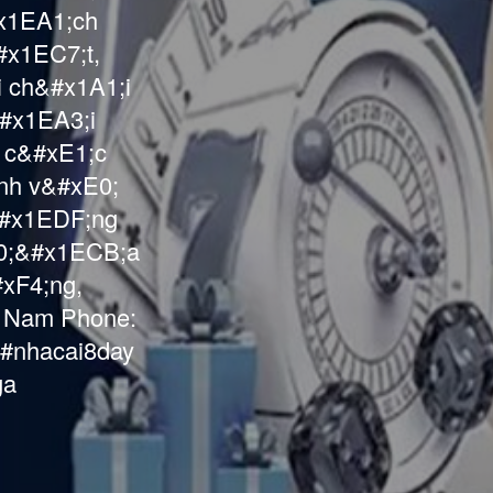
x1EA1;ch
#x1EC7;t,
 ch&#x1A1;i
#x1EA3;i
o c&#xE1;c
nh v&#xE0;
&#x1EDF;ng
10;&#x1ECB;a
xF4;ng,
t Nam Phone:
 #nhacai8day
ga