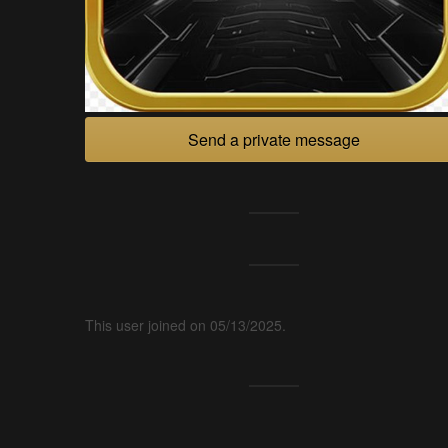
Send a private message
This user joined on 05/13/2025.