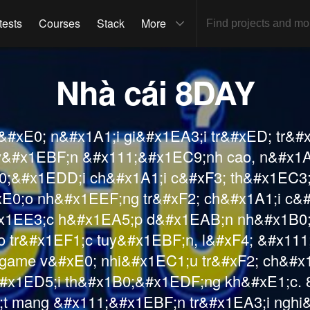
tests
Courses
Stack
More
Nhà cái 8DAY
&#xE0; n&#x1A1;i gi&#x1EA3;i tr&#xED; tr&#
y&#x1EBF;n &#x111;&#x1EC9;nh cao, n&#x1A
;&#x1EDD;i ch&#x1A1;i c&#xF3; th&#x1EC3;
E0;o nh&#x1EEF;ng tr&#xF2; ch&#x1A1;i c&
x1EE3;c h&#x1EA5;p d&#x1EAB;n nh&#x1B0;
no tr&#x1EF1;c tuy&#x1EBF;n, l&#xF4; &#x11
t game v&#xE0; nhi&#x1EC1;u tr&#xF2; ch&#x1
#x1ED5;i th&#x1B0;&#x1EDF;ng kh&#xE1;c.
t mang &#x111;&#x1EBF;n tr&#x1EA3;i ngh