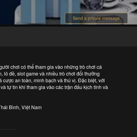
Send a private message
 người chơi có thể tham gia vào những trò chơi cá
, lô đề, slot game và nhiều trò chơi đổi thưởng
cược an toàn, minh bạch và thú vị. Đặc biệt, với
à tự tin khi tham gia vào các trận đấu kịch tính và
Thái Bình, Việt Nam