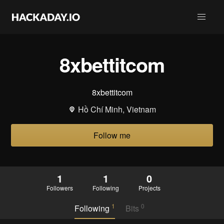
8xbettitcom
8xbettitcom
Hồ Chí Minh, Vietnam
Follow me
1
1
0
Followers
Following
Projects
1
0
Following
Bits