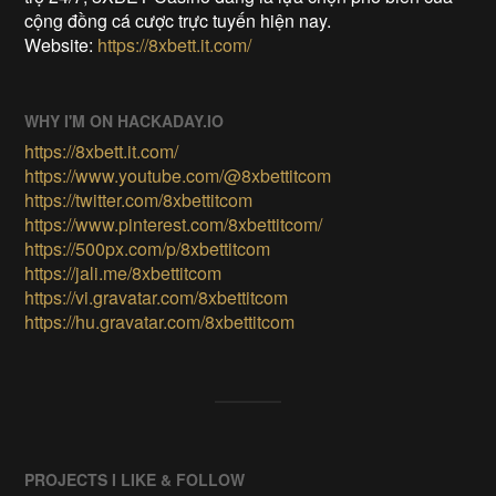
cộng đồng cá cược trực tuyến hiện nay.
Website:
https://8xbett.it.com/
WHY I'M ON HACKADAY.IO
https://8xbett.it.com/
https://www.youtube.com/@8xbettitcom
https://twitter.com/8xbettitcom
https://www.pinterest.com/8xbettitcom/
https://500px.com/p/8xbettitcom
https://jali.me/8xbettitcom
https://vi.gravatar.com/8xbettitcom
https://hu.gravatar.com/8xbettitcom
PROJECTS I LIKE & FOLLOW