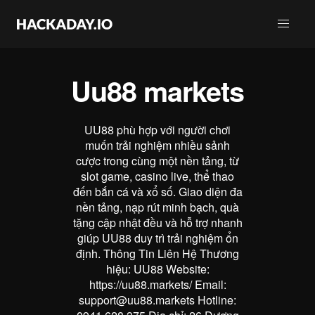
Uu88 markets
UU88 phù hợp với người chơi
muốn trải nghiệm nhiều sảnh
cược trong cùng một nền tảng, từ
slot game, casino live, thể thao
đến bắn cá và xổ số. Giao diện đa
nền tảng, nạp rút minh bạch, quà
tặng cập nhật đều và hỗ trợ nhanh
giúp UU88 duy trì trải nghiệm ổn
định. Thông Tin Liên Hệ Thương
hiệu: UU88 Website:
https://uu88.markets/ Email:
support@uu88.markets Hotline: