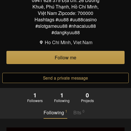
0941 628 375 Địa chỉ: 26 Dương
Khuê, Phú Thạnh, Hồ Chí Minh,
Việt Nam Zipcode: 700000
Hashtags #uu88 #uu88casino
#slotgameuu88 #nhacaiuu88
#dangkyuu88
Ho Chi Minh, Viet Nam
Follow me
Send a private message
1
1
0
Followers
Following
Projects
1
0
Following
Bits