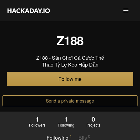
Z188
Z188 - Sân Chơi Cá Cược Thể
Thao Tỷ Lệ Kèo Hấp Dẫn
Follow me
Send a private message
1
1
0
Followers
Following
Projects
1
0
Following
Bits