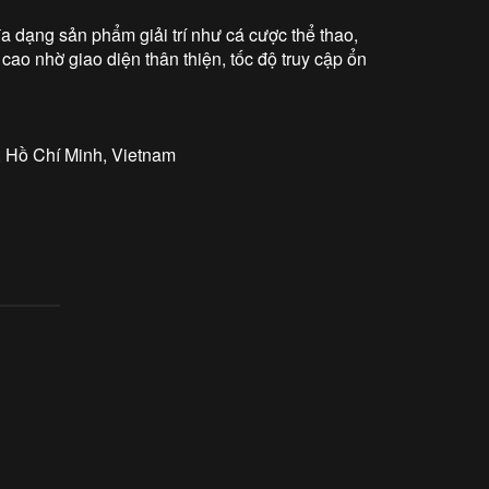
đa dạng sản phẩm giải trí như cá cược thể thao,
cao nhờ giao diện thân thiện, tốc độ truy cập ổn
, Hồ Chí Minh, Vietnam