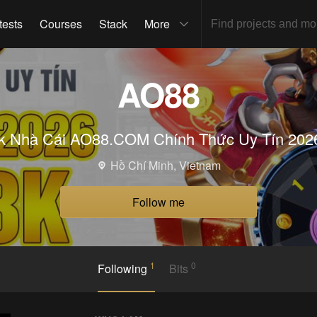
tests
Courses
Stack
More
AO88
nk Nhà Cái AO88.COM Chính Thức Uy Tín 202
Hồ Chí Minh, Vietnam
Follow me
1
0
Following
Bits