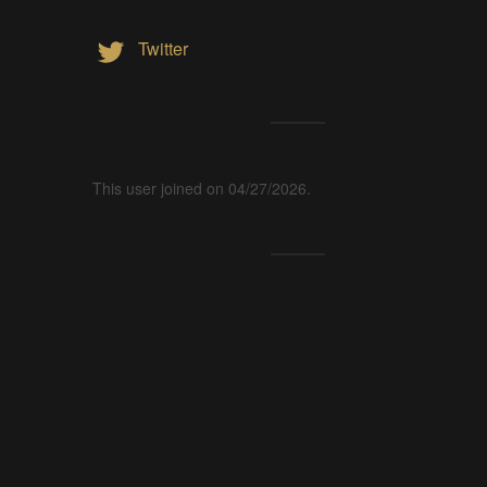
Twitter
This user joined on 04/27/2026.