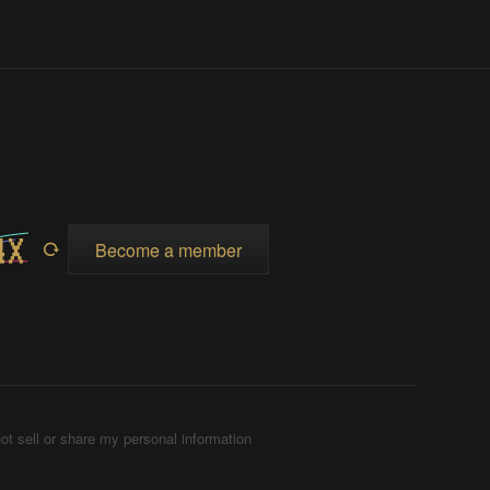
Become a member
ot sell or share my personal information