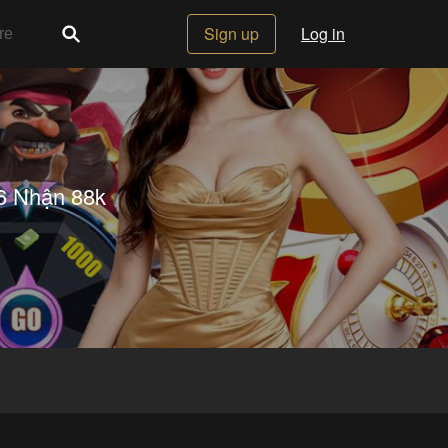
Sign up
Log in
6 Nhận 88k