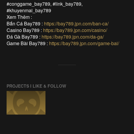
#conggame_bay789, #link_bay789,
#khuyenmai_bay789
Xem Thêm :
Bắn Cá Bay789 :
https://bay789.jpn.com/ban-ca/
Casino Bay789 :
https://bay789.jpn.com/casino/
Đá Gà Bay789 :
https://bay789.jpn.com/da-ga/
Game Bài Bay789 :
https://bay789.jpn.com/game-bai/
PROJECTS I LIKE & FOLLOW