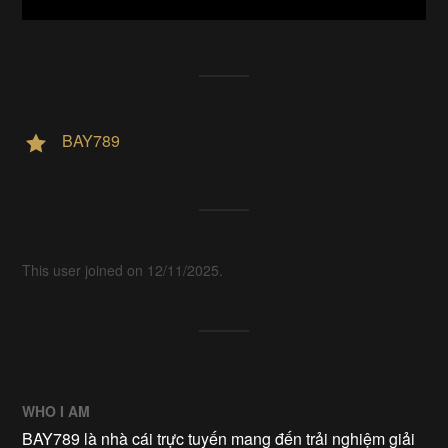
BAY789
This user joined on 12/11/2025.
WHO I AM
BAY789 là nhà cái trực tuyến mang đến trải nghiệm giải