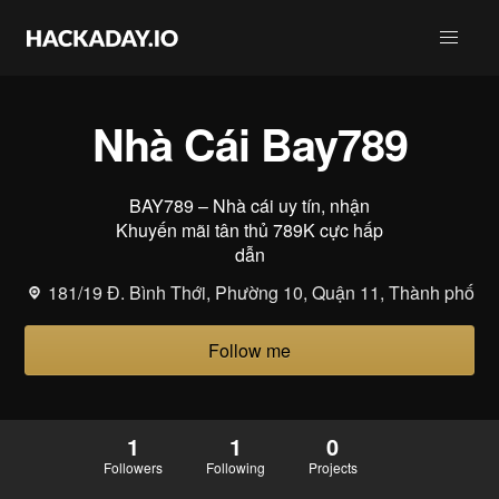
Nhà Cái Bay789
BAY789 – Nhà cái uy tín, nhận
Khuyến mãi tân thủ 789K cực hấp
dẫn
181/19 Đ. Bình Thới, Phường 10, Quận 11, Thành phố
Follow me
1
1
0
Followers
Following
Projects