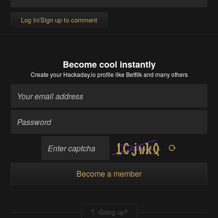
Log In/Sign up to comment
Become cool instantly
Create your Hackaday.io profile
like Betflik and many others
Become a member
Going up?