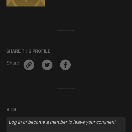
SHARE THIS PROFILE
Share
BITS