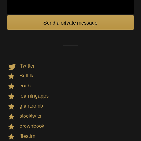
Send a private message
Twitter
Betflik
coub
learningapps
giantbomb
stocktwits
brownbook
files.fm