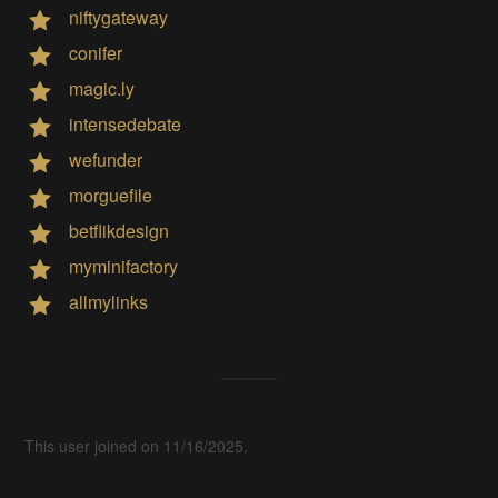
niftygateway
conifer
magic.ly
intensedebate
wefunder
morguefile
betflikdesign
myminifactory
allmylinks
This user joined on 11/16/2025.