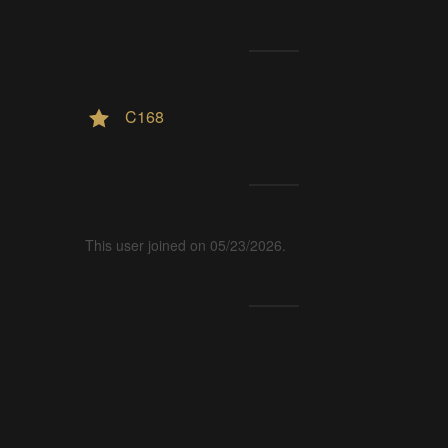
C168
This user joined on 05/23/2026.