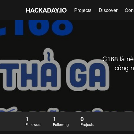
Projects
Discover
Con
C168 là nề
công n
1
1
0
Followers
Following
Projects