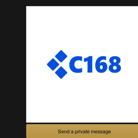
Send a private message