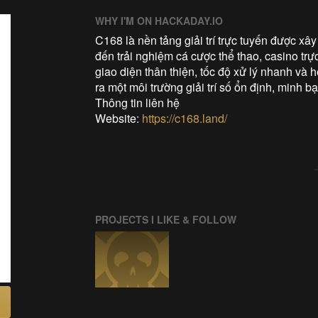
WHY I'M ON HACKADAY.IO
C168 là nền tảng giải trí trực tuyến được x
đến trải nghiệm cá cược thể thao, casino trự
giao diện thân thiện, tốc độ xử lý nhanh và 
ra một môi trường giải trí số ổn định, minh b
Thông tin liên hệ
Website:
https://c168.land/
PROJECTS I LIKE & FOLLOW