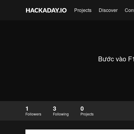
Projects
Discover
Con
Bước vào F1
1
3
0
Followers
Following
Projects