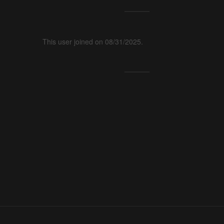
This user joined on 08/31/2025.