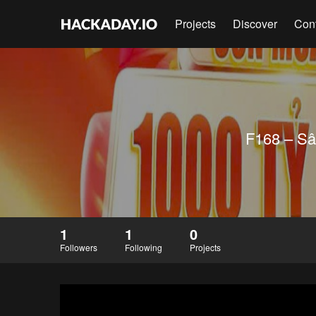
Projects
Discover
Con
F168 – Sâ
1
1
0
Followers
Following
Projects