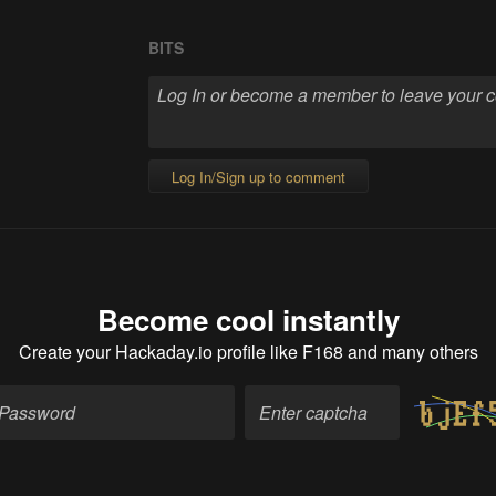
BITS
Log In/Sign up to comment
Become cool instantly
Create your Hackaday.io profile
like F168 and many others