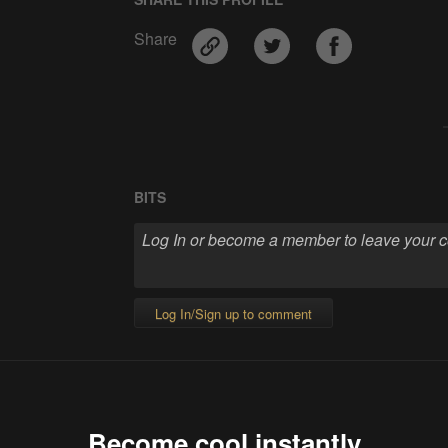
Share
BITS
Log In/Sign up to comment
Become cool instantly