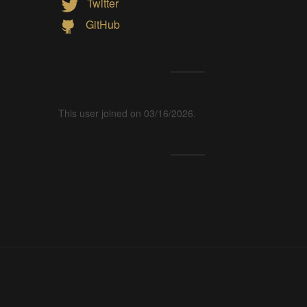
Twitter
GitHub
This user joined on 03/16/2026.