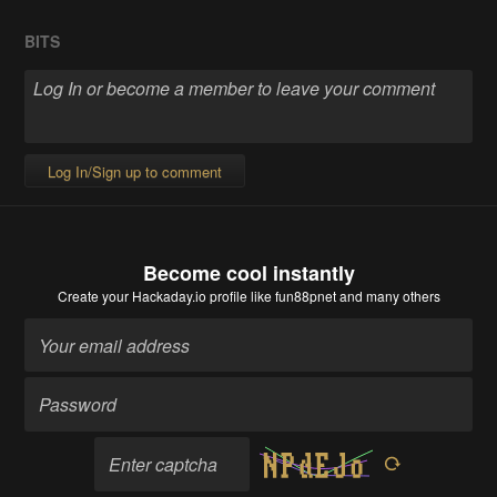
BITS
Log In/Sign up to comment
Become cool instantly
Create your Hackaday.io profile
like fun88pnet and many others