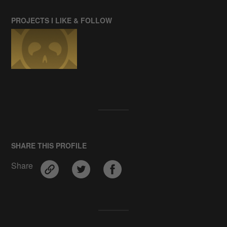
PROJECTS I LIKE & FOLLOW
SHARE THIS PROFILE
Share