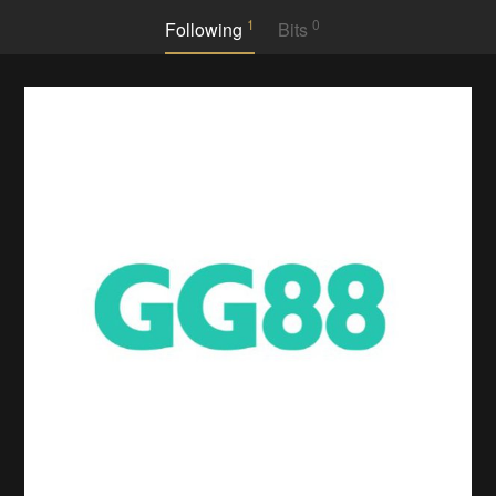
1
0
Following
Bits