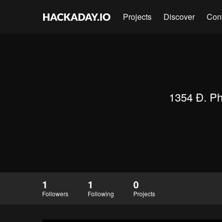
Projects
Discover
Con
1354 Đ. Ph
1
1
0
Followers
Following
Projects