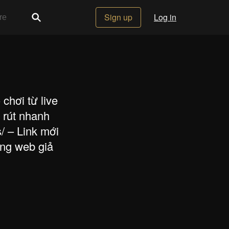
Sign up
Log in
chơi từ live
 rút nhanh
s/ – Link mới
ang web giả