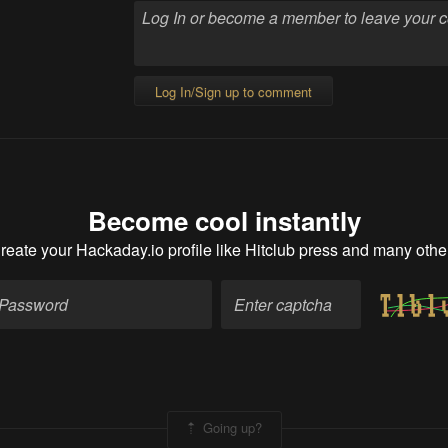
Log In/Sign up to comment
Become cool instantly
reate your Hackaday.io profile
like Hitclub press and many othe
Going up?