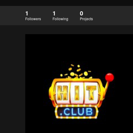
1
1
0
Followers
Following
Projects