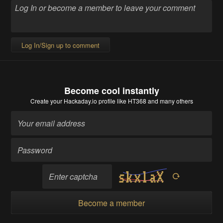
Log In/Sign up to comment
Become cool instantly
Create your Hackaday.io profile
like HT368 and many others
Become a member