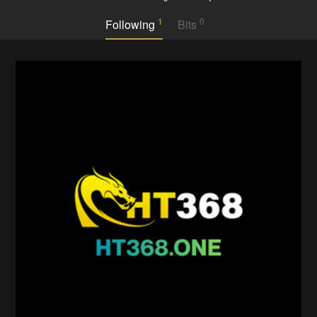
1
0
Following
Bits