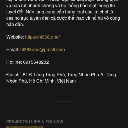
vụ nạp rút nhanh chóng và hệ thống bảo mật thông tin
tuyệt đối. Nền tảng cung cấp hàng loạt các trò chơi từ
casino trực tuyến đến cá cược thể thao và nổ hũ vô cùng
hấp dẫn.
Website:
https://ht368.one/
Email:
ht368one@gmail.com
Hotline: 0915648232
Địa chỉ: 51 Đ Làng Tăng Phú, Tăng Nhơn Phú A, Tăng
Nhơn Phú, Hồ Chí Minh, Việt Nam
PROJECTS I LIKE & FOLLOW