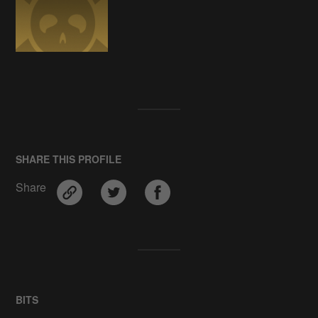
SHARE THIS PROFILE
Share
BITS