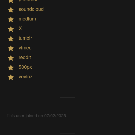
soundcloud
medium
X
tumblr
vimeo
reddit
500px
vevioz
This user joined on 07/02/2025.