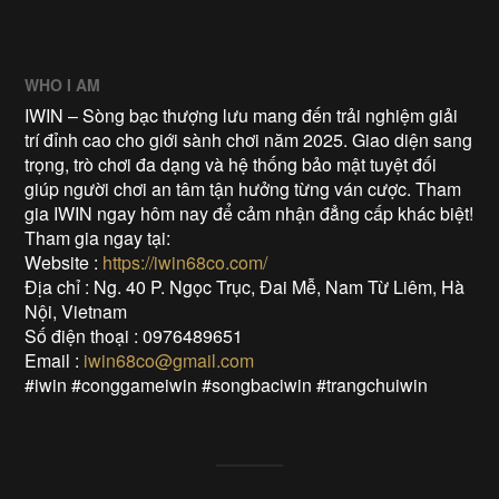
WHO I AM
IWIN – Sòng bạc thượng lưu mang đến trải nghiệm giải
trí đỉnh cao cho giới sành chơi năm 2025. Giao diện sang
trọng, trò chơi đa dạng và hệ thống bảo mật tuyệt đối
giúp người chơi an tâm tận hưởng từng ván cược. Tham
gia IWIN ngay hôm nay để cảm nhận đẳng cấp khác biệt!
Tham gia ngay tại:
Website :
https://iwin68co.com/
Địa chỉ : Ng. 40 P. Ngọc Trục, Đai Mễ, Nam Từ Liêm, Hà
Nội, Vietnam
Số điện thoại : 0976489651
Email :
iwin68co@gmail.com
#iwin #conggameiwin #songbaciwin #trangchuiwin