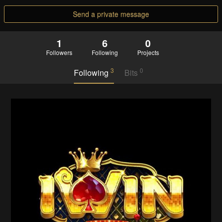
Send a private message
1
6
0
Followers
Following
Projects
3
0
Following
Bits