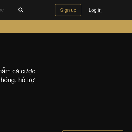
Sign up
Log in
phẩm cá cược
chóng, hỗ trợ