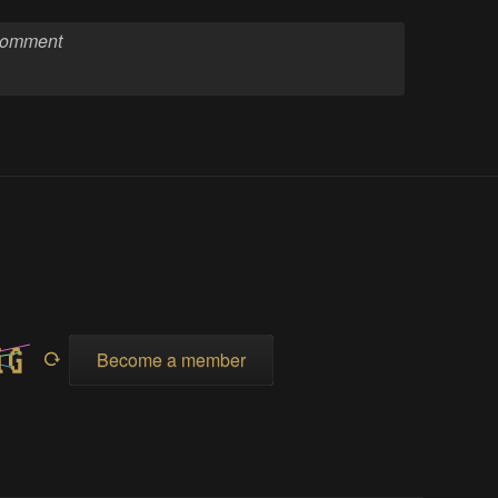
Become a member