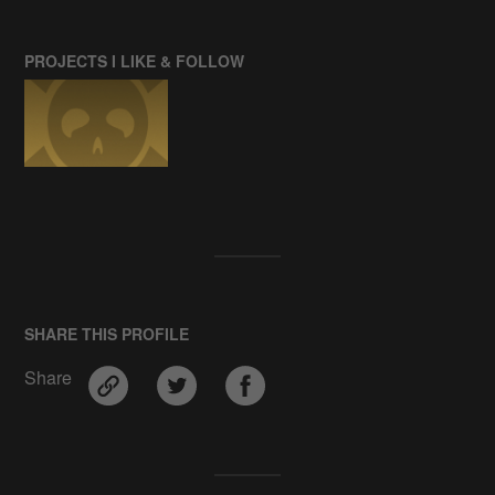
PROJECTS I LIKE & FOLLOW
SHARE THIS PROFILE
Share