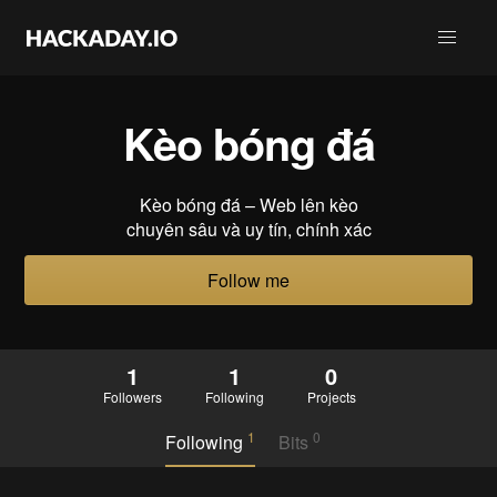
Kèo bóng đá
Kèo bóng đá – Web lên kèo
chuyên sâu và uy tín, chính xác
Follow me
1
1
0
Followers
Following
Projects
1
0
Following
Bits