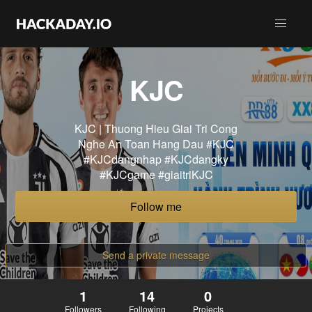
KJC
KJC | Thuong Hieu Giai Tri Cong
Nghe An Toan Hang Dau #KJC
#KJCdangnhap #KJCdangky
#KJCgame #giaitriKJC
Follow me
Send a private message
1
14
0
Followers
Following
Projects