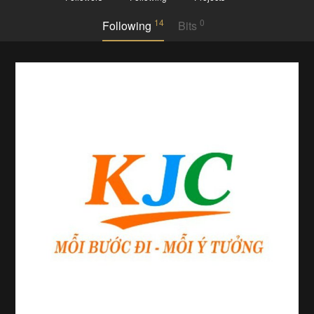
14
0
Following
Bits