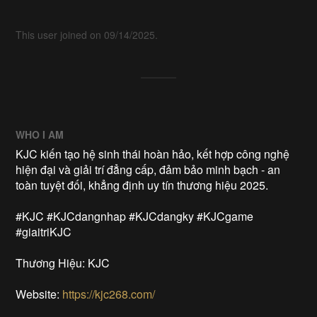
This user joined on 09/14/2025.
WHO I AM
KJC kiến tạo hệ sinh thái hoàn hảo, kết hợp công nghệ
hiện đại và giải trí đẳng cấp, đảm bảo minh bạch - an
toàn tuyệt đối, khẳng định uy tín thương hiệu 2025.
#KJC #KJCdangnhap #KJCdangky #KJCgame
#giaitriKJC
Thương Hiệu: KJC
Website:
https://kjc268.com/