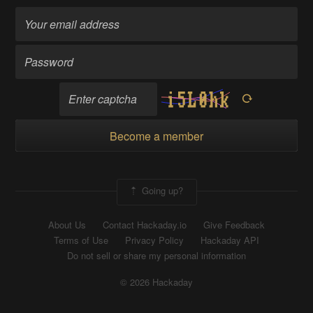
Become a member
Going up?
About Us
Contact Hackaday.io
Give Feedback
Terms of Use
Privacy Policy
Hackaday API
Do not sell or share my personal information
© 2026 Hackaday