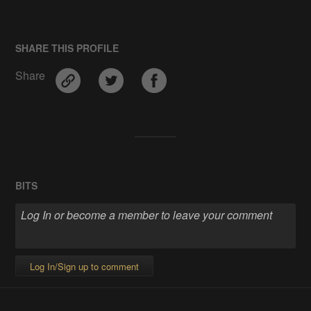
SHARE THIS PROFILE
Share
BITS
Log In/Sign up to comment