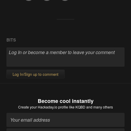
BITS
Log In/Sign up to comment
Become cool instantly
Create your Hackaday.io profile
like KQBD and many others