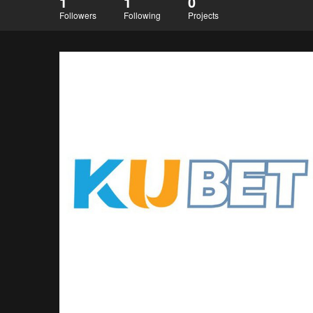
1
1
0
Followers
Following
Projects