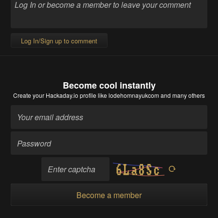
Log In/Sign up to comment
Become cool instantly
Create your Hackaday.io profile
like lodehomnayukcom and many others
Become a member