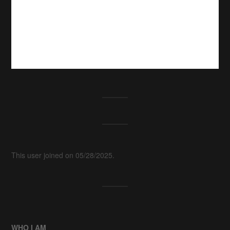
This user joined on 05/28/2025.
WHO I AM