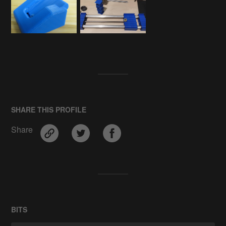
SHARE THIS PROFILE
Share
BITS