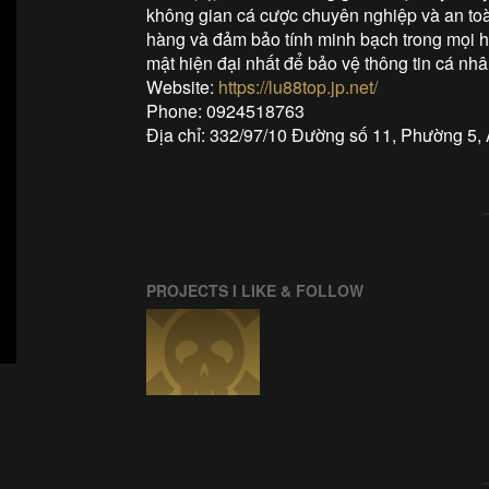
không gian cá cược chuyên nghiệp và an toà
hàng và đảm bảo tính minh bạch trong mọi h
mật hiện đại nhất để bảo vệ thông tin cá nhâ
Website:
https://lu88top.jp.net/
Phone: 0924518763
Địa chỉ: 332/97/10 Đường số 11, Phường 5,
PROJECTS I LIKE & FOLLOW