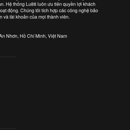
n. Hệ thống Lu88 luôn ưu tiên quyền lợi khách
oạt động. Chúng tôi tích hợp các công nghệ bảo
n và tài khoản của mọi thành viên.
 An Nhơn, Hồ Chí Minh, Việt Nam