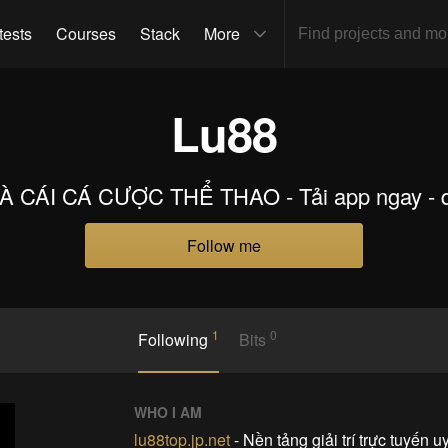
tests
Courses
Stack
More
Lu88
À CÁI CÁ CƯỢC THỂ THAO - Tải app ngay - qu
Follow me
1
0
Following
Bits
WHO I AM
lu88top.jp.net
- Nền tảng giải trí trực tuyến