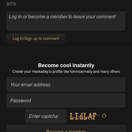
BITS
Log In/Sign up to comment
Become cool instantly
Create your Hackaday.io profile
like kimmcannally and many others
Become a member