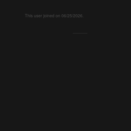
This user joined on 06/25/2026.