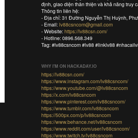
định, giao diện thân thiện và khả năng truy cậ
Thông tin liên hệ:
- Địa chỉ: 31 Đường Nguyễn Thị Huỳnh, Ph
- Email:
lv88csncom@gmail.com
- Website:
https://lv88csn.com/
- Hotline: 0896.568.349
Tag: #lv88csncom #lv88 #linklv88 #nhacail
WHY I'M ON HACKADAY.IO
https://lv88csn.com/
https://www.instagram.com/lv88csncom/
https://www.youtube.com/@lv88csncom
https://x.com/lv88csncom
https://www.pinterest.com/lv88csncom/
https://www.tumblr.com/lv88csncom
https://500px.com/p/lv88csncom
https://www.behance.net/lv88csncom
https://www.reddit.com/user/lv88csncom/
https://www.twitch.tv/lv88csncom