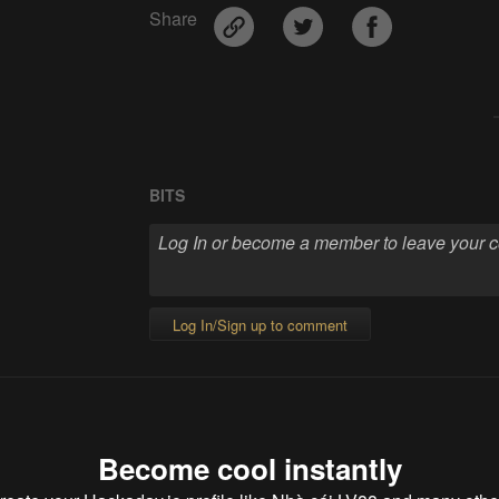
Share
BITS
Log In/Sign up to comment
Become cool instantly