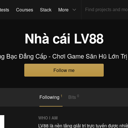
tests
Courses
Stack
More
Nhà cái LV88
ng Bạc Đẳng Cấp - Chơi Game Săn Hũ Lớn Trị
Follow me
1
0
Following
Bits
WHO I AM
LV88 là nền tảng giải trí trực tuyến được n