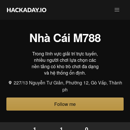
Nhà Cái M788
Trong lĩnh vực giải trí trực tuyến,
nhiều người chơi lựa chọn các
nền tảng có kho trò chơi đa dạng
và hệ thống ổn định.
227/13 Nguyễn Tư Giản, Phường 12, Gò Vấp, Thành
ph
Follow me
1
1
0