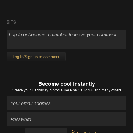
BITS
Log In/Sign up to comment
Become cool instantly
Create your Hackaday.io profile
like Nhà Cái M788 and many others