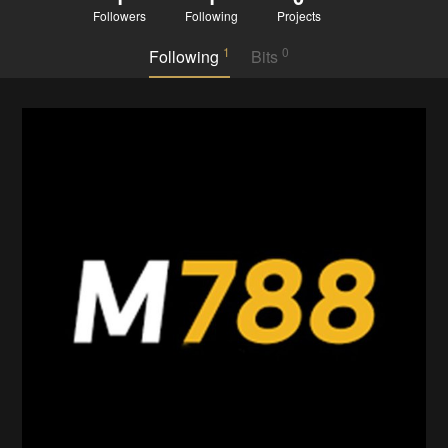
Followers
Following
Projects
1
0
Following
Bits