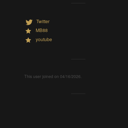
Twitter
MB88
youtube
This user joined on 04/16/2026.