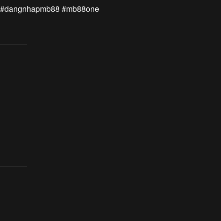
8 #dangnhapmb88 #mb88one