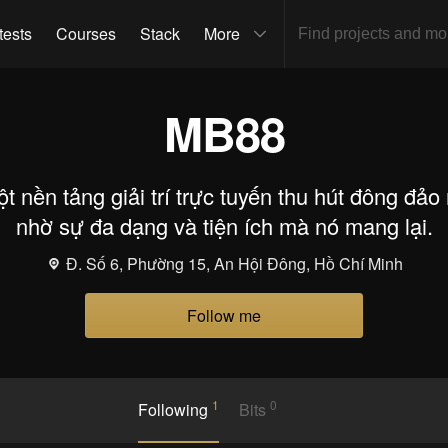
tests
Courses
Stack
More
MB88
 nền tảng giải trí trực tuyến thu hút đông đả
nhờ sự đa dạng và tiện ích mà nó mang lại.
Đ. Số 6, Phường 15, An Hội Đông, Hồ Chí Minh
Follow me
1
0
Following
Bits