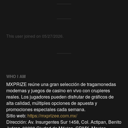
This user joined on 05/27/2026.
WHO I AM
MXPRIZE reúne una gran selección de tragamonedas
modernas y juegos de casino en vivo con crupieres
reales. Los jugadores pueden disfrutar de gráficos de
alta calidad, múltiples opciones de apuesta y
promociones especiales cada semana.
Sitio web:
https://mxprizee.com.mx/
Dirección: Av. Insurgentes Sur 1458, Col. Actipan, Benito