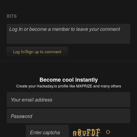
BITS
Log In/Sign up to comment
Become cool instantly
Create your Hackaday.io profile
like MXPRIZE and many others