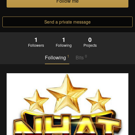
Follow me
Send a private message
1
1
0
Followers
Following
Projects
1
0
Following
Bits