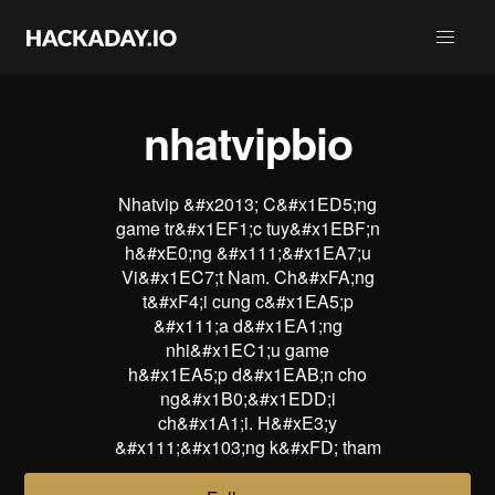
nhatvipbio
Nhatvip &#x2013; C&#x1ED5;ng
game tr&#x1EF1;c tuy&#x1EBF;n
h&#xE0;ng &#x111;&#x1EA7;u
Vi&#x1EC7;t Nam. Ch&#xFA;ng
t&#xF4;i cung c&#x1EA5;p
&#x111;a d&#x1EA1;ng
nhi&#x1EC1;u game
h&#x1EA5;p d&#x1EAB;n cho
ng&#x1B0;&#x1EDD;i
ch&#x1A1;i. H&#xE3;y
&#x111;&#x103;ng k&#xFD; tham