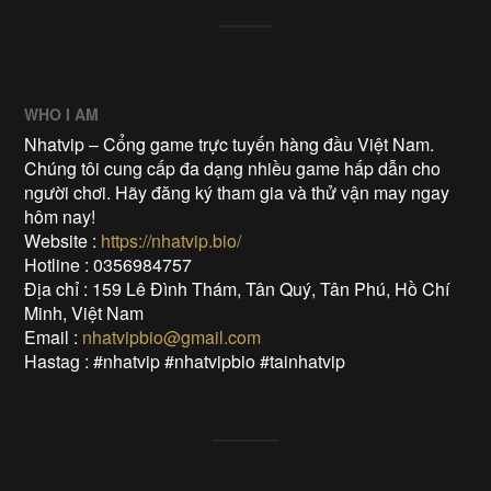
WHO I AM
Nhatvip – Cổng game trực tuyến hàng đầu Việt Nam.
Chúng tôi cung cấp đa dạng nhiều game hấp dẫn cho
người chơi. Hãy đăng ký tham gia và thử vận may ngay
hôm nay!
Website :
https://nhatvip.bio/
Hotline : 0356984757
Địa chỉ : 159 Lê Đình Thám, Tân Quý, Tân Phú, Hồ Chí
Minh, Việt Nam
Email :
nhatvipbio@gmail.com
Hastag : #nhatvip #nhatvipbio #tainhatvip