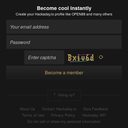
Become cool instantly
Create your Hackaday.io profile
like OPEN88 and many others
Become a member
Going up?
About Us
Contact Hackaday.io
Give Feedback
Terms of Use
Privacy Policy
Hackaday API
Do not sell or share my personal information