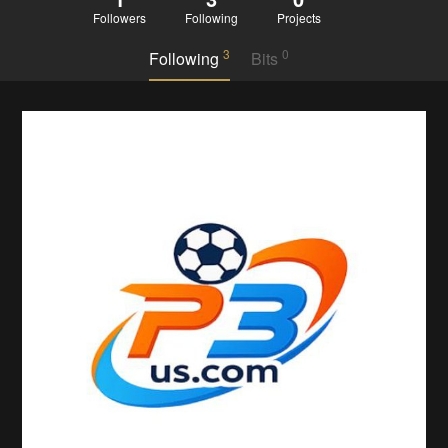
Followers
Following
Projects
3
0
Following
Bits