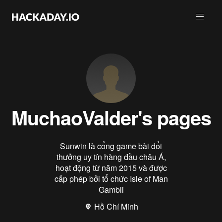
MuchaoValder
's pages
Sunwin là cổng game bài đổi
thưởng uy tín hàng đầu châu Á,
hoạt động từ năm 2015 và được
cấp phép bởi tổ chức Isle of Man
Gambli
Hồ Chí Minh