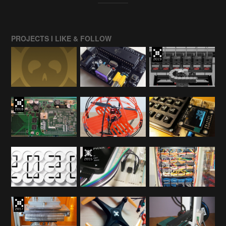
PROJECTS I LIKE & FOLLOW