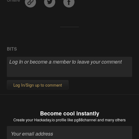
BITS
Log In/Sign up to comment
Become cool instantly
Create your Hackaday.io profile
like pg88channel and many others