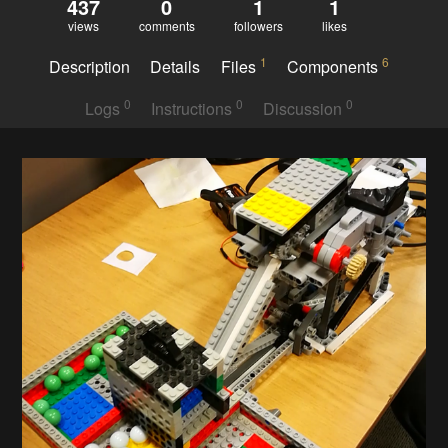
437
0
1
1
views
comments
followers
likes
1
6
Description
Details
Files
Components
0
0
0
Logs
Instructions
Discussion