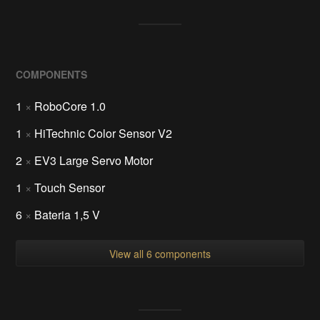
COMPONENTS
1
×
RoboCore 1.0
1
×
HiTechnic Color Sensor V2
2
×
EV3 Large Servo Motor
1
×
Touch Sensor
6
×
Bateria 1,5 V
View all 6 components