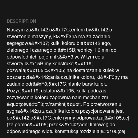
DESCRIPTION
Naszym za&#x142;o&#x17C;eniem by&#x142;o 
stworzenie maszyny, kt&#xF3;ra ma za zadanie 
segregowa&#x107; kulki koloru bia&#x142;ego, 
zielonego i czarnego o &#x15B;rednicy 1,6 mm do 
odpowiednich pojemnik&#xF3;w. W tym celu 
stworzyli&#x15B;my konstrukcj&#x119; 
pozwalaj&#x105;c&#x105; na dostarczanie kulek w 
obszar dzia&#x142;ania czujnika koloru, kt&#xF3;ry ma 
zadanie odr&#xF3;&#x17C;nianie barw kulek. 
Pozycj&#x119; ustalon&#x105; kulki podczas 
zczytywania koloru zapewnia nam mechanizm 
&quot;otw&#xF3;rz/zamknij&quot;. Po przetworzeniu 
sygna&#x142;u z czujnika koloru pozycjonowane jest 
po&#x142;o&#x17C;enie rynny odprowadzaj&#x105;cej 
(za pomoc&#x105; przek&#x142;adni liniowej) do 
odpowiedniego wlotu konstrukcji rozdzielaj&#x105;cej. 