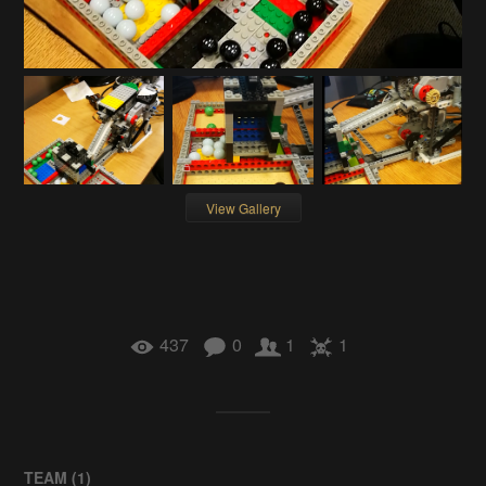
View Gallery
437
0
1
1
TEAM (
1
)