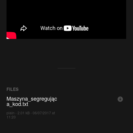
FILES
Maszyna_segregując
a_kod.txt
plain - 2.01 kB - 06/07/2017 at
11:20