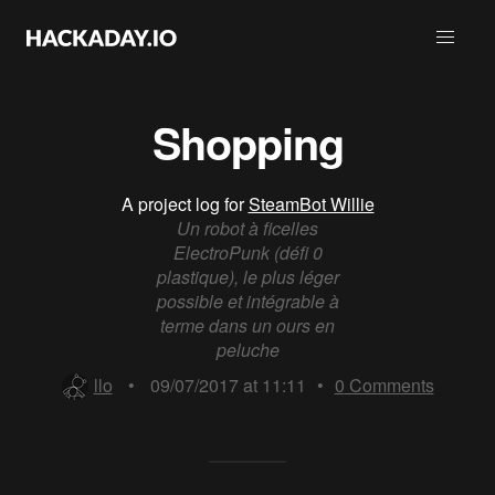
Shopping
A project log for
SteamBot Willie
Un robot à ficelles
ElectroPunk (défi 0
plastique), le plus léger
possible et intégrable à
terme dans un ours en
peluche
llo
•
09/07/2017 at 11:11
•
0
Comments