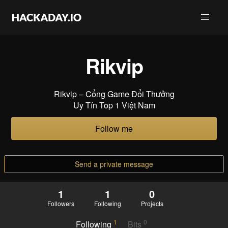
Rikvip
Rikvip – Cổng Game Đổi Thưởng
Uy Tín Top 1 Việt Nam
Follow me
Send a private message
1
1
0
Followers
Following
Projects
1
0
Following
Bits