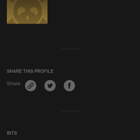
SHARE THIS PROFILE
Share
BITS