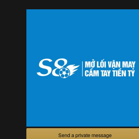
Send a private message