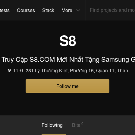
tests
Courses
Stack
More
S8
nk Truy Cập S8.COM Mới Nhất Tặng Samsung G
11 Đ. 281 Lý Thường Kiệt, Phường 15, Quận 11, Thàn
Follow me
1
0
Following
Bits