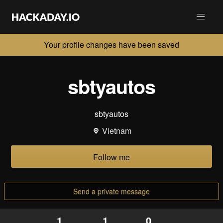
Your profile changes have been saved
sbtyautos
sbtyautos
Vietnam
Follow me
Send a private message
1
1
0