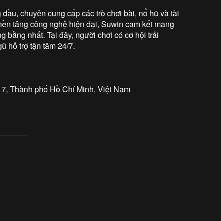
đầu, chuyên cung cấp các trò chơi bài, nổ hũ và tài
 nền tảng công nghệ hiện đại, Suwin cam kết mang
ng bằng nhất. Tại đây, người chơi có cơ hội trải
ũ hỗ trợ tận tâm 24/7.
 7, Thành phố Hồ Chí Minh, Việt Nam