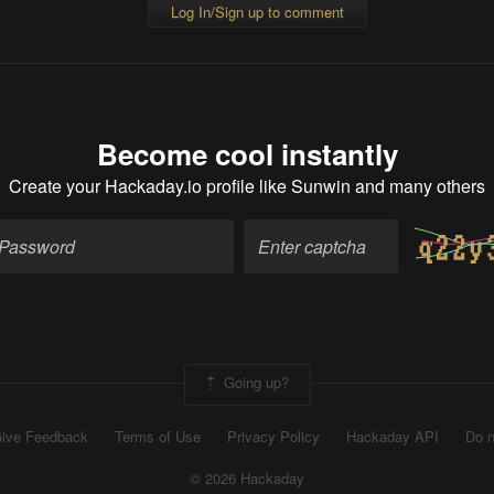
Log In/Sign up to comment
Become cool instantly
Create your Hackaday.io profile
like Sunwin and many others
Going up?
ive Feedback
Terms of Use
Privacy Policy
Hackaday API
Do n
© 2026 Hackaday