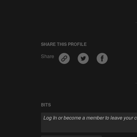
SHARE THIS PROFILE
Share
BITS