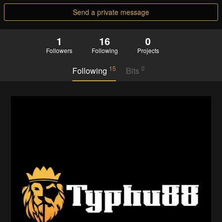
Send a private message
1
16
0
Followers
Following
Projects
15
0
Following
Bits