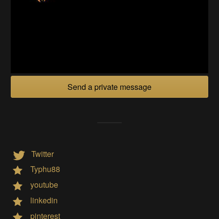
Send a private message
Twitter
Typhu88
youtube
linkedin
pinterest