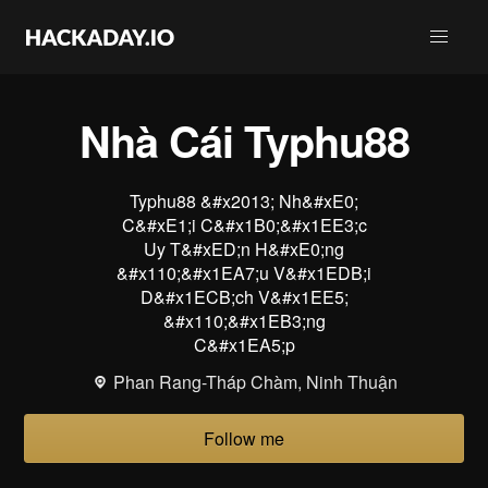
Nhà Cái Typhu88
Typhu88 &#x2013; Nh&#xE0;
C&#xE1;i C&#x1B0;&#x1EE3;c
Uy T&#xED;n H&#xE0;ng
&#x110;&#x1EA7;u V&#x1EDB;i
D&#x1ECB;ch V&#x1EE5;
&#x110;&#x1EB3;ng
C&#x1EA5;p
Phan Rang-Tháp Chàm, Ninh Thuận
Follow me