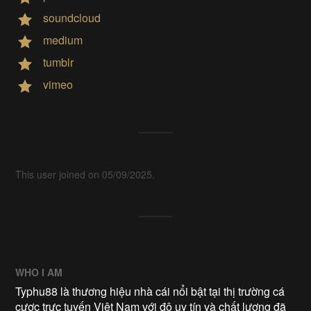
soundcloud
medium
tumblr
vimeo
This user joined on 05/09/2025.
WHO I AM
Typhu88 là thương hiệu nhà cái nổi bật tại thị trường cá
cược trực tuyến Việt Nam với độ uy tín và chất lượng đã