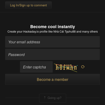
Log In/Sign up to comment
Become cool instantly
Create your Hackaday.io profile
like Nhà Cái Typhu88 and many others
Become a member
Going up?