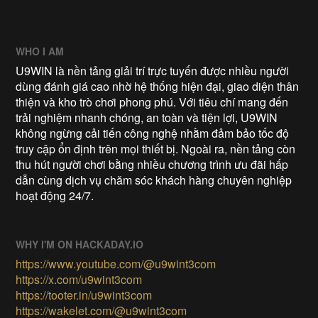
WHO I AM
U9WIN là nền tảng giải trí trực tuyến được nhiều người
dùng đánh giá cao nhờ hệ thống hiện đại, giao diện thân
thiện và kho trò chơi phong phú. Với tiêu chí mang đến
trải nghiệm nhanh chóng, an toàn và tiện lợi, U9WIN
không ngừng cải tiến công nghệ nhằm đảm bảo tốc độ
truy cập ổn định trên mọi thiết bị. Ngoài ra, nền tảng còn
thu hút người chơi bằng nhiều chương trình ưu đãi hấp
dẫn cùng dịch vụ chăm sóc khách hàng chuyên nghiệp
hoạt động 24/7.
WHY I'M ON HACKADAY.IO
https://www.youtube.com/@u9wint3com
https://x.com/u9wint3com
https://tooter.in/u9wint3com
https://wakelet.com/@u9wint3com