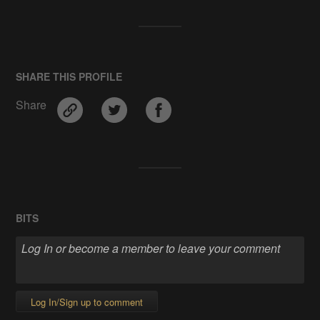
SHARE THIS PROFILE
Share
BITS
Log In/Sign up to comment