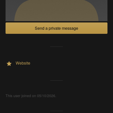
Send a private message
Website
This user joined on 05/10/2026.