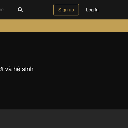
Sign up
Log in
i và hệ sinh