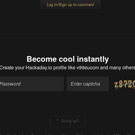
Log In/Sign up to comment
Become cool instantly
Create your Hackaday.io profile
like v99eucom and many other
Going up?