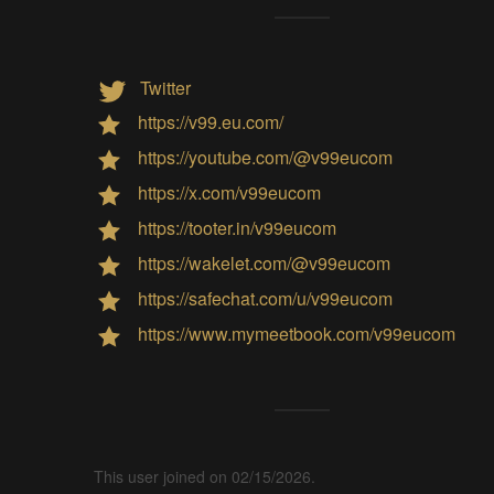
Twitter
https://v99.eu.com/
https://youtube.com/@v99eucom
https://x.com/v99eucom
https://tooter.in/v99eucom
https://wakelet.com/@v99eucom
https://safechat.com/u/v99eucom
https://www.mymeetbook.com/v99eucom
This user joined on 02/15/2026.