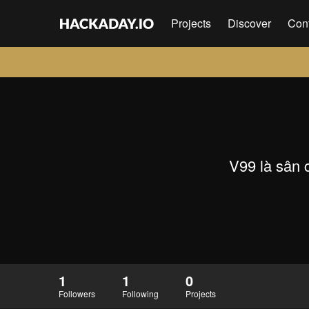
Projects
Discover
Con
V99 là sân 
1
1
0
Followers
Following
Projects