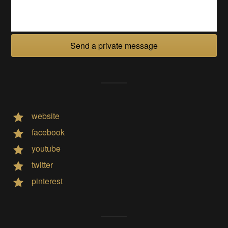
Send a private message
website
facebook
youtube
twitter
pinterest