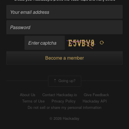
Become a member
Going up?
About Us
Contact Hackaday.io
Give Feedback
Terms of Use
Privacy Policy
Hackaday API
Do not sell or share my personal information
© 2026 Hackaday